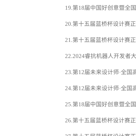
19.第18届中国好创意暨
20.第十五届蓝桥杯设计赛
21.第十五届蓝桥杯设计赛
22.2024睿抗机器人开发
23.第12届未来设计师·全
24.第12届未来设计师·全
25.第18届中国好创意暨
26.第十五届蓝桥杯设计赛