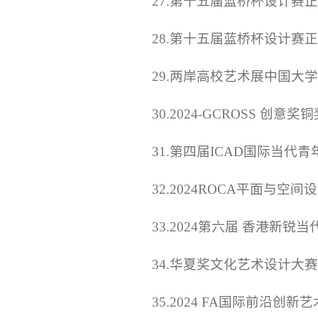
27.第十五届蓝桥杯设计赛
28.第十五届蓝桥杯设计赛
29.两岸高校艺术展中国大
30.2024-GCROSS 创意奖
31.第四届ICAD国际当
32.2024ROCA平面与空
33.2024第六届 香港新锐
34.华夏奖文化艺术设计大
35.2024 FA国际前沿创