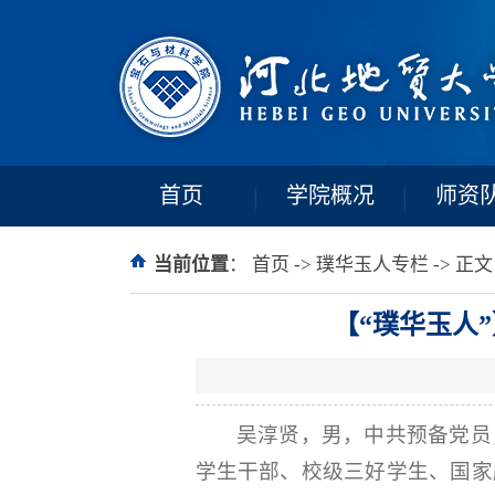
首页
学院概况
师资
当前位置
：
首页
->
璞华玉人专栏
-> 正文
【“璞华玉人”
吴淳贤，男，中共预备党员
学生干部、校级三好学生、国家