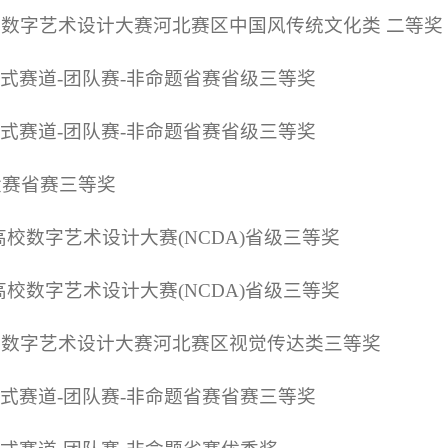
全国数字艺术设计大赛河北赛区中国风传统文化类 二等奖
正式赛道-团队赛-非命题省赛省级三等奖
正式赛道-团队赛-非命题省赛省级三等奖
者大赛省赛三等奖
国高校数字艺术设计大赛(NCDA)省级三等奖
国高校数字艺术设计大赛(NCDA)省级三等奖
全国数字艺术设计大赛河北赛区视觉传达类三等奖
正式赛道-团队赛-非命题省赛省赛三等奖