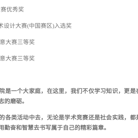
大赛优秀奖
新艺术设计大赛(中国赛区)入选奖
术创意大赛三等奖
术创意大赛三等奖
院是一个大家庭，在这里，我们不仅学习知识，更是
志的磨砺。
的各类活动中去，无论是学术竞赛还是社会实践，都
用勤奋和智慧去书写属于自己的精彩篇章。