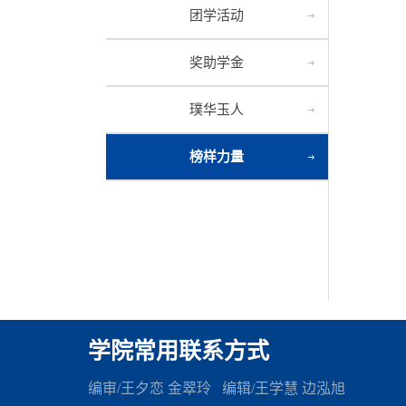
团学活动
奖助学金
璞华玉人
榜样力量
学院常用联系方式
编审/王夕恋 金翠玲 编辑
/王学慧 边泓旭