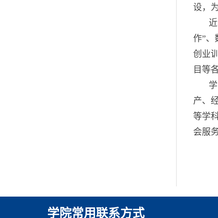
设，
近
作”、
创业
目等
学
产、
等学
会服
学院常用联系方式