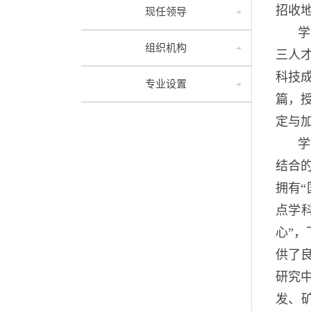
招收
现任领导
学
组织机构
三人
科技成
专业设置
篇，授
定与
学
结合
拥有“
点学
心”
供了
研究
发、