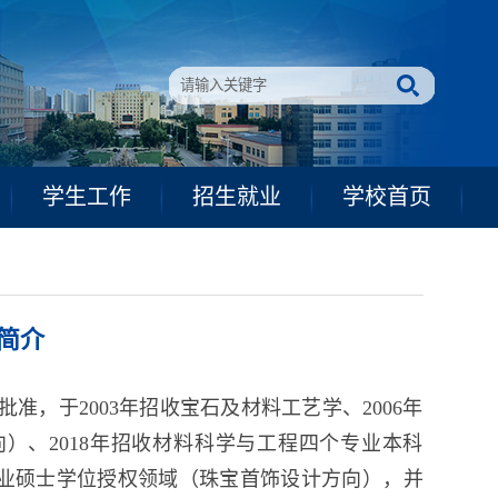
位授权
点、艺术
专业硕士学
位
授权领域
（珠宝首饰设
年来，主持和完成国家级、省部级和厅局级等各类科研项目50余项
、“省级一流本科专业建设点”、“省级在线开放课程”、“校级
级
+”大学生创新创业项目、省级大学生科技创新培育计划项目、校
外交流与合作，提高人才培养质量，在人才培养、科学研究、社会
学生工作
招生就业
学校首页
简介
准，于2003年招收宝石及材料工艺学、2006年
向）、2018年招收材料科学与工程四个专业本科
业硕士学位授权领域（珠宝首饰设计方向），并