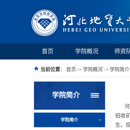
2013年招收产品设计（珠宝首饰设计方向）、2018年招收材料
省
获
国家级、省部级和市级优秀
“冀青之星”荣誉称号3人，
人才培养模式探索，积极开展“产、学、研、创”为特色的教学、科研
、
省级
比赛中取得优异成绩，获奖
余
首饰设计等国家级
130
的办学优势，面向珠宝玉石加工与设计、矿产资源开发利用及岩石
首页
学院概况
师资
当前位置
：
首页
->
学院概况
->
学院简介
学院简介
河
招收
学院简介
生。