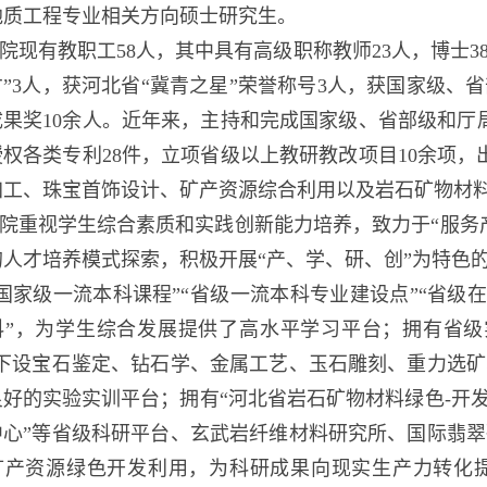
地质工程专业相关方向硕士研究生。
院现有教职工58人，其中具有高级职称教师23人，博士3
才”3人，获河北省“冀青之星”荣誉称号3人，获国家级
果奖10余人。近年来，主持和完成国家级、省部级和厅局
权各类专利28件，立项省级以上教研教改项目10余项，
加工、珠宝首饰设计、矿产资源综合利用以及岩石矿物材
院重视学生综合素质和实践创新能力培养，致力于“服务产业”
的人才培养模式探索，积极开展“产、学、研、创”为特色
国家级一流本科课程”“省级一流本科专业建设点”“省级在
科”，为学生综合发展提供了高水平学习平台；拥有省级
，下设宝石鉴定、钻石学、金属工艺、玉石雕刻、重力选矿
良好的实验实训平台；拥有“河北省岩石矿物材料绿色-开
中心”等省级科研平台、玄武岩纤维材料研究所、国际翡
矿产资源绿色开发利用，为科研成果向现实生产力转化