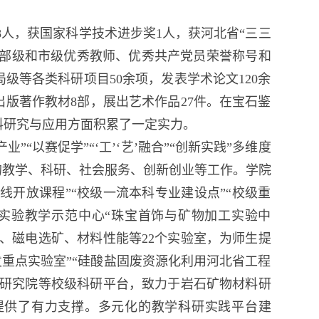
8人，获国家科学技术进步奖1人，获河北省“三三
、省部级和市级优秀教师、优秀共产党员荣誉称号和
级等各类科研项目50余项，发表学术论文120余
出版著作教材8部，展出艺术作品27件。在宝石鉴
料研究与应用方面积累了一定实力。
“以赛促学”“‘工’‘艺’融合”“创新实践”多维度
的教学、科研、社会服务、创新创业等工作。学院
线开放课程”“校级一流本科专业建设点”“校级重
实验教学示范中心“珠宝首饰与矿物加工实验中
、磁电选矿、材料性能等22个实验室，为师生提
发重点实验室”“硅酸盐固废资源化利用河北省工程
翠研究院等校级科研平台，致力于岩石矿物材料研
提供了有力支撑。多元化的教学科研实践平台建