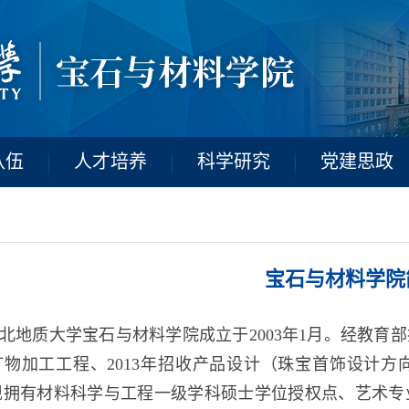
学
科学与工程四个专业本科生。现拥有材料科学与工程一级学科硕士
教师、优秀共产党员荣誉称号和科技成果奖
10余人。近
。
学院拥有
、社会服务、创新创业等工作
“国家级一流本科课程”
项。立项国家和省级创新创业训练计划
项
目、
“互联网
矿物材料加工应用等学科领域，不断加强教育教学改革，扩大对
队伍
人才培养
科学研究
党建思政
宝石与材料学院
北地质大学宝石与材料学院成立于2003年1月。经教育部批
矿物加工工程、2013年招收产品设计（珠宝首饰设计方
现拥有材料科学与工程一级学科硕士学位授权点、艺术专