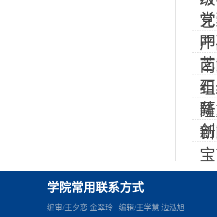
党
艺
叩
产
艺
南
石
组
薪
隆
创
新
宝
学院常用联系方式
编审/王夕恋 金翠玲 编辑
/王学慧 边泓旭