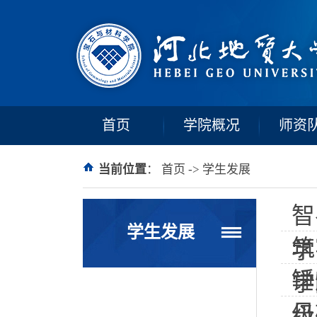
首页
学院概况
师资
当前位置
：
首页
->
学生发展
智
学生发展
筑
学
锤
学
丹
级