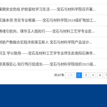
暑期安全防线 护航留校学习生活——宝石与材料学院召开暑...
实操本领 夯实专业根基——宝石与材料学院2024级矿物加工...
铸魂引航向，璞华玉人践知行——宝石与材料工艺学专业赴...
领航产教融合实践淬炼琢玉新人 宝石与材料学院产品设计...
问玉 学以致用——宝石及材料工艺学专业师生赴南阳石佛寺...
寻真琢匠心 知行笃行促成长——宝石与材料学院组织2025级...
共507条
上页
1
2
3
4