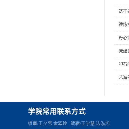
筑牢
锤炼
丹心
党建
叩石
艺海
学院常用联系方式
编审/王夕恋 金翠玲 编辑
/王学慧 边泓旭