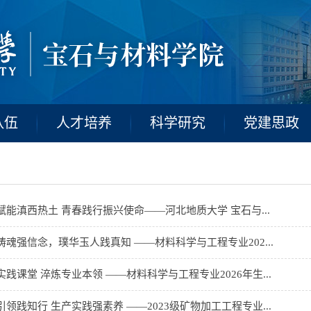
队伍
人才培养
科学研究
党建思政
赋能滇西热土 青春践行振兴使命——河北地质大学 宝石与...
铸魂强信念，璞华玉人践真知 ——材料科学与工程专业202...
实践课堂 淬炼专业本领 ——材料科学与工程专业2026年生...
引领践知行 生产实践强素养 ——2023级矿物加工工程专业...